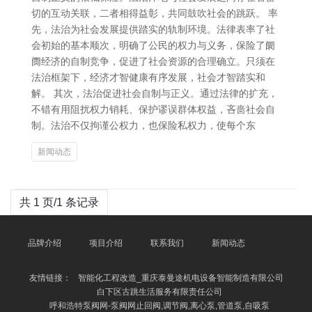
切的互动关联，二者相得益彰，共同鼓吹社会的跳跃。 率
先，法治为社会发展提供踏实的轨制环境。法律表率了社
会初始的基本顺次，明确了公民的权力与义务，保险了阛
阓经济的自制竞争，促进了社会资源的合理确立。只须在
法治框架下，经济才智健康有序发展，社会才智踏实和
解。 其次，法治促进社会自制与正义。通过法律的扩充，
不错有用阻扰权力销耗、保护谬误群体权益，吝啬社会自
制。法治不仅拘谨公权力，也保险私权力，使每个东
新闻动态
共 1 页/1 条记录
品牌介绍
项目介绍
联系我们
新闻动态
友情链接：
智能化工程改造_重庆泰曼途机电设备智能制造有限公司
白下区古跳生活服务有限责任公司
呼和浩特泵阀网-泵阀网止回阀,调节阀,离心泵,管道泵,自吸泵