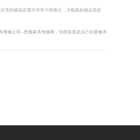
M文凭的锻练还需不停学习和推论，才能真的领会其价
具维修公司--恩施家具维修网，但抓续普及自己轮廓修养