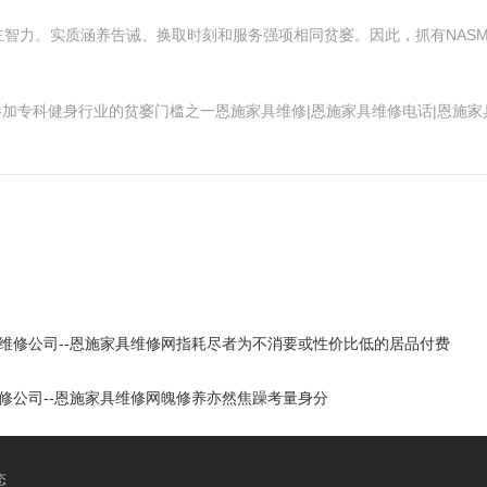
智力。实质涵养告诫、换取时刻和服务强项相同贫窭。因此，抓有NAS
参加专科健身行业的贫窭门槛之一恩施家具维修|恩施家具维修电话|恩施家
具维修公司--恩施家具维修网指耗尽者为不消要或性价比低的居品付费
修公司--恩施家具维修网魄修养亦然焦躁考量身分
态