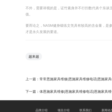
不外，需要谛视的是，证竹素身并不行扫数代表个东谈主
值。
要而论之，NASM健身锻练文凭具有较高的含金量，是
才是永久发展的要道。
越来越
上一篇：
常常恩施家具维修|恩施家具维修电话|恩施家
下一篇：
体恩施家具维修|恩施家具维修电话|恩施家具维
品牌介绍
项目介绍
联系我们
新闻动